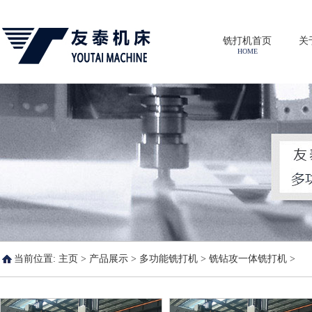
铣打机首页
关
HOME
当前位置:
主页
>
产品展示
>
多功能铣打机
>
铣钻攻一体铣打机
>