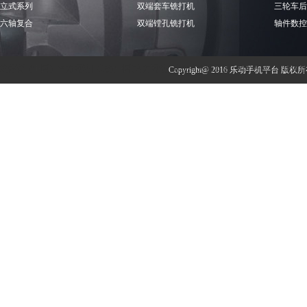
立式系列
双端套车铣打机
三轮车后
六轴复合
双端镗孔铣打机
轴件数控
爱体育（中国）官方网站
|
乐动(中国)官方网站
|
乐动官方网页版
|
ATY平台
|
乐动体育
Copyright@ 2016 乐动手机平台 版权所有 Al